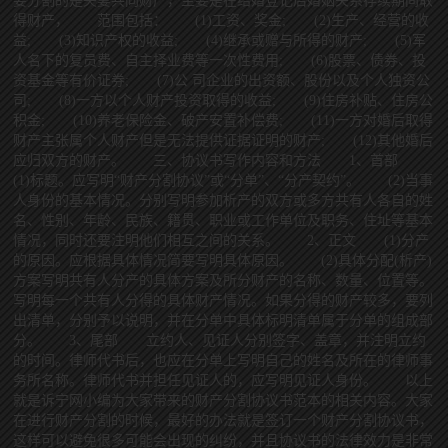
要分割的是夫妻共同财产，主要是在结婚登记后婚姻关系存续期间取
得财产， 范围包括： (1)工资、奖金; (2)生产、经营的收
益; (3)知识产权的收益; (4)继承或赠与所得的财产; (5)军
人名下的复员费、自主择业费等一次性费用; (6)股票、债券、投
资基金等有价证券; (7)公 司企业的出资额、股份以及个人独资公
司; (8)一方以个人财产投资取得的收益; (9)住房补贴、住房公
积金; (10)养老保险金、破产安置补偿费; (11)一方对婚后取得
财产主张属个人财产但是无法提供证据证明的财产; (12)其他婚后
应归双方的财产。 三、协议书写作内容和方法 1、首部
(1)标题。应写明“财产分割协议”或“分单”、“分产契约”。 (2)当事
人身份的基本情况。分别写明参加析产的双方或多方共有人各自的姓
名、性别、年龄、民族、籍贯、职业或工作单位及职务、住址等基本
情况，同时还要注明他们相互之间的关系。 2、正文 (1)分产
的原因。应根据具体情况简要写明具体原因。 (2)具体分配(析产)
方案写明共有人分产的具体方案及所分财产的名称、数量、位置等。
写明每一个共有人分得的具体财产情况。如果分得的财产较多，要列
出清单，分别予以说明，并在分单中具体标明清单属于分单的组成部
分。 3、尾部 立约人、见证人分别签字、盖章，并注明立约
的时间。律师代书后，也应在分单上写明自己的姓名及所在的律师事
务所名称。律师代书并担任见证人的，应写明见证人身份。 以上
就是诉宁网小编为大家带来的财产分割协议书范本的相关内容。大家
在进行财产分割的时候，最好的办法就是签订一个财产分割协议书，
这样可以避免很多可能会出现的纠纷，并且协议书的法律效力是非常