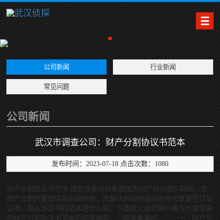
公司新闻
行业新闻
常见问题
公司新闻
武汉市调查公司：财产分割协议书范本
发布时间：2023-07-18 点击次数：1080
财产分割协议书范本 现在很多纠纷都是因为财产的问题引起的，在
财产分割时更加容易出现纠纷，而解决纠纷的最好的办法就是签订协
议书，那么协议书的范本是什么呢？下面就让诉宁网小编为大家带来
的财产分割协议书范本的相关内容，一起来看看吧。 一、财产分