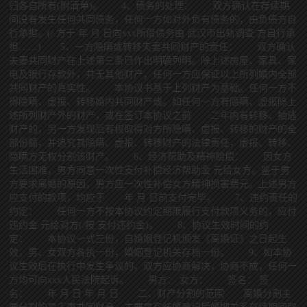
归各自所有(附清单)。 4、债务的处理： 双方确认在存续期
间没有发生任何共同债务，任何一方如对外负有债务的，由负债方自
行承担。(/ 方于 年 月 日向xxx所借债务由 武汉市出轨调查 方自行承
担……) 5、一方隐瞒或转移夫妻共同财产的责任： 双方确认
夫妻共同财产在上述第三条已作出明确列明。除上述房屋、家具、家
电及银行存款外，并无其他财产，任何一方应保证以上所列婚内全部
共同财产的真实性。 本协议书基于上列财产为基础。任何一方不
得隐瞒、虚报、转移婚内共同财产或。如任何一方有隐瞒、虚报除上
述所列财产外的财产，或在签订本协议之前 二年内有转移、抽逃
财产的，另一方发现后有权取得对方所隐瞒、虚报、转移的财产的全
部份额，并追究其隐瞒、虚报、转移财产的法律责任，虚报、转移、
隐瞒方无权分割该财产。 6、经济帮助及精神赔偿： 因女方
生活困难，男方同意一次性支付补偿经济帮助金 元给女方。鉴于男
方要求离婚的原因，男方应一次性补偿女方精神损害费元。上述男方
应支付的款项，均应于 年 月 日前支付完毕。 7、违约责任的
约定： 任何一方不按本协议约定期限履行支付款项义务的，应付
违约金 元给对方(/按 支付违约金)。 8、协议生效时间的约
定： 本协议一式三份，自婚姻登记机颁发《离婚证》之日起生
效，男、女双方各执一份，婚姻登记机关存档一份。 9、如本协
议生效后在执行中发生争议的，双方应协商解决，协商不成，任何一
方均可向xxx人民法院起诉。 男方： 女方： 签名： 签
名： 年 月 日 年 月 日 二、财产分割的范围 离婚分割主