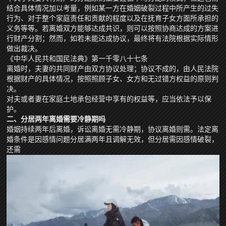
结合具体情况加以考量，例如某一方在婚姻破裂过程中所产生的过失
行为、对于整个家庭责任和贡献的程度以及在抚育子女方面所承担的
义务等等。若离婚双方能够达成共识，则可以按照协商达成的方案进
行财产分割；然而，如若未能达成协议，最终将有法院根据实际情形
做出裁决。
《中华人民共和国民法典》第一千零八十七条
离婚时，夫妻的共同财产由双方协议处理；协议不成的，由人民法院
根据财产的具体情况，按照照顾子女、女方和无过错方权益的原则判
决。
对夫或者妻在家庭土地承包经营中享有的权益等，应当依法予以保
护。
二、分居两年离婚需要冷静期吗
婚姻持续两年后离婚，诉讼离婚无需冷静期，协议离婚则需。法定离
婚条件是因感情问题分居满两年且调解无效，但分居需因感情破裂，
还需