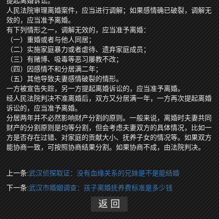
提起离婚诉讼。
人民法院审理离婚案件，应当进行调解；如果感情确已破裂，调解无
效的，应当准予离婚。
有下列情形之一，调解无效的，应当准予离婚：
（一）重婚或者与他人同居；
（二）实施家庭暴力或者虐待、遗弃家庭成员；
（三）有赌博、吸毒等恶习屡教不改；
（四）因感情不和分居满二年；
（五）其他导致夫妻感情破裂的情形。
一方被宣告失踪，另一方提起离婚诉讼的，应当准予离婚。
经人民法院判决不准离婚后，双方又分居满一年，一方再次提起离婚
诉讼的，应当准予离婚。
分居两年并不必然影响财产分割的原则。一般来说，离婚时夫妻共同
财产的分割原则是均等分割，但会考虑夫妻双方的具体情况，比如一
方是否存在过错、对家庭的贡献大小、抚养子女的情况等。如果双方
能协商一致，可按照协商结果分割。如果协商不成，由法院判决。
上一条:
武汉侦探取证：没有血缘关系的兄妹是不是能结婚
下一条:
武汉市婚姻调查：孩子离婚抚养费标准是多少钱