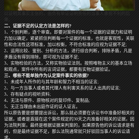
以证明其事实主张的，由负有举证证明责任的当事人承担不利的后
果。
二、证据不足的认定方法是怎样的?
1、个别判断，逐个审查。即要对案件的每一个证据的证据力和证明
力加以确定，紧紧抓住判断每一个证据的标准，也就是客观性，关联
性和合法性这项标准，加以权衡，不符合标准的应视为证据不足;
2、运用比较、鉴别、分析的方法，进行综合判断，排除矛盾，凡是
矛盾没有得到排除，即可视为证据不足;
3、实物检验的方法，又称实物验证法则。按照唯物主义的基本立场
和观点，案件中所有的言词证据，都要有实物证据验证。
三、哪些不能单独作为认定案件事实的依据?
1、未成年人所作的与其年龄和智力不相当的证言;
2、与一方当事人或者其代理人有利害关系的证人出具的证言;
3、存有疑点的视听资料;
4、无法与原件、原物核对的复印件、复制品;
5、无正当理由未出庭作证的证人证言。
所以原告要是想要提出诉讼，那么就必须要在诉讼书中准备好相关的
证据，或者是直接在这个案件规定的30天之内准备好相关的证据，因
为法院判案，最终是根据证据来判案的，如果原告他的诉讼请求是有
的，但是最终证据不足，那么法院通常就只好驳回当事人的诉讼请
求。